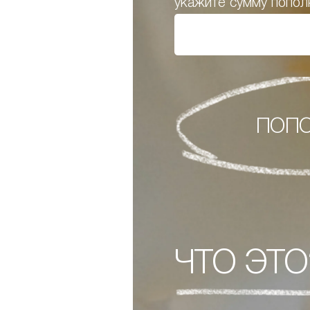
укажите сумму попол
ПОП
ЧТО ЭТО