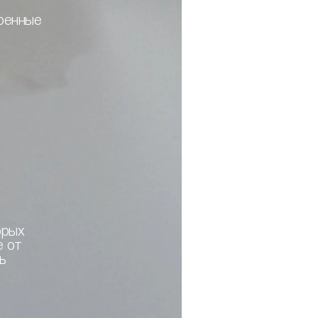
аренные
орых
е от
ь