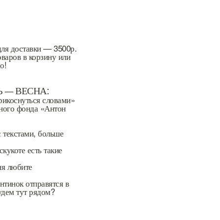
ля доставки — 3500р.
варов в корзину или
о!
Ь
ВЕСНА:
—
рикоснуться словами»
ьного фонда «Антон
с текстами, больше
скукоте есть такие
ня любите
нтинок отправятся в
удем тут рядом?