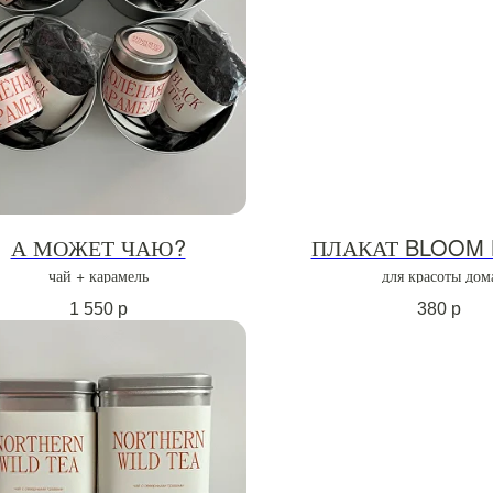
А МОЖЕТ ЧАЮ?
ПЛАКАТ BLOOM
чай + карамель
для красоты дом
1 550
р
380
р